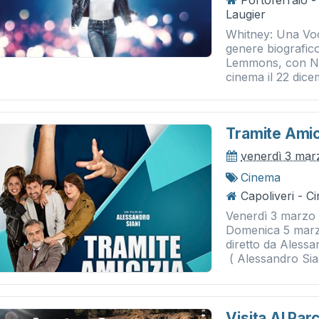
Portoferraio 
Laugier
Whitney: Una Voc
genere biografico
Lemmons, con Nao
cinema il 22 dicem
Tramite Amic
venerdì 3 mar
Cinema
Capoliveri - 
Venerdì 3 marzo 
Domenica 5 marzo 
diretto da Alessa
( Alessandro Sian
Visita Al Par