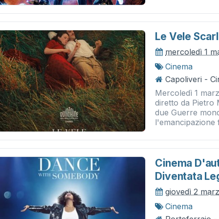
Le Vele Scarl
mercoledì 1 m
Cinema
Capoliveri - 
Mercoledì 1 marzo
diretto da Pietro
due Guerre mondi
l'emancipazione f
Cinema D'aut
Diventata L
giovedì 2 mar
Cinema