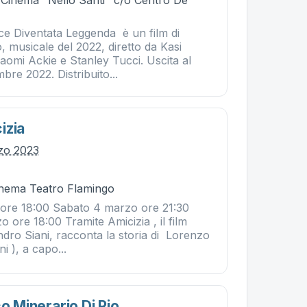
- Cinema "Nello Santi" c/o Centro De
e Diventata Leggenda è un film di
, musicale del 2022, diretto da Kasi
mi Ackie e Stanley Tucci. Uscita al
bre 2022. Distribuito...
izia
zo 2023
Cinema Teatro Flamingo
ore 18:00 Sabato 4 marzo ore 21:30
ore 18:00 Tramite Amicizia , il film
ndro Siani, racconta la storia di Lorenzo
i ), a capo...
co Minerario Di Rio