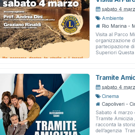
sabato 4 mar
Ambiente
Rio Marina - M
Visita al Parco M
organizzazione de
partecipazione di
Superiori Questa v
Tramite Amic
sabato 4 mar
Cinema
Capoliveri - 
Sabato 4 marzo 
Tramite Amicizia ,
racconta la stori
dell’agenzia Trami