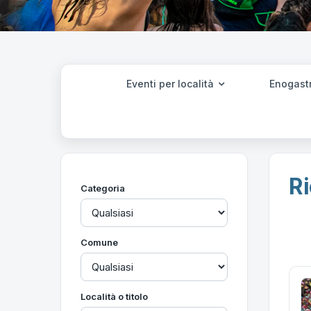
Eventi per località
Enogast
Ri
Categoria
Comune
Località o titolo