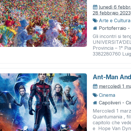
lunedì 6 febbr
28 febbraio 2023
Arte e Cultura
Portoferraio -
Gli incontri si te
UNIVERSITA’DEL
Provincia – 1° Pi
3382280760 Luigi 
Ant-Man And
mercoledì 1 m
Cinema
Capoliveri - 
Mercoledì 1 mar
Quantumania , fil
capitolo che ved
e Hope Van Dyne 