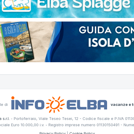
le di
vacanze e t
 s.r.l.
- Portoferraio, Viale Teseo Tesei, 12 - Codice fiscale e P.IVA 011
ociale Euro 10.000,00 i.v. - Registro imprese numero 01130150491 - Nume
Privacy Policy
|
Cookie Policy