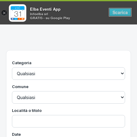
Elba Eventi App
Scarica
×
Infoelba srl
GRATIS - su Google Play
Home
Ricerca avanzata
Segnalaci un evento
Categoria
Utilità
Vacanze all'Isola d'Elba
Comune
Località o titolo
Date