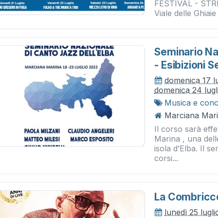
FESTIVAL - STREE
Viale delle Ghia
Seminario Na
- Esibizioni S
domenica 17 l
domenica 24 lugl
Musica e conc
Marciana Mari
Il corso sarà eff
Marina , una dell
isola d’Elba. Il s
corsi...
La Combricco
lunedì 25 lugl