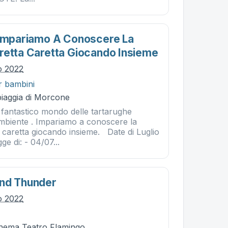
 Impariamo A Conoscere La
retta Caretta Giocando Insieme
io 2022
r bambini
piaggia di Morcone
 fantastico mondo delle tartarughe
mbiente . Impariamo a conoscere la
 caretta giocando insieme. Date di Luglio
gge di: - 04/07...
And Thunder
io 2022
Cinema Teatro Flamingo