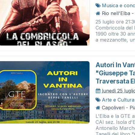
Musica e conc
Rio nell'Elba 
25 luglio ore 21:
Combriccola del 
1990 oltre 30 ann
a mezzanotte, una
Autori In Van
"giuseppe Tan
Traversata E
lunedì 25 lugl
Arte e Cultura
Capoliveri - P
L'Elba e la GTE a
CAI sez. Isola d'
Antonello March
Tanelli del libro 