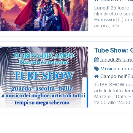
Lunedì 25 luglio 
film diretto e scr
Hemsworth ) in un
ad ora, alla...
Tube Show: G
lunedì 25 lugl
Musica e conc
Campo nell'El
TUBE SHOW guarda
artisti di tutti 
Mazzali Date: - 2
22:00 alle 24:00 