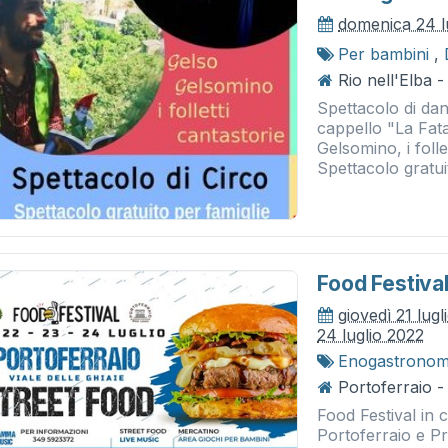
domenica 24 l
Per bambini
,
Rio nell'Elba 
Spettacolo di dan
cappello "La Fat
Gelsomino, i folle
Spettacolo gratu
Food Festiva
giovedì 21 lug
24 luglio 2022
Enogastronom
Portoferraio -
Food Festival in 
Portoferraio e P