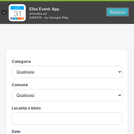
Elba Eventi App
Scarica
×
Infoelba srl
GRATIS - su Google Play
Home
Ricerca avanzata
Segnalaci un evento
Categoria
Utilità
Vacanze all'Isola d'Elba
Comune
Località o titolo
Date