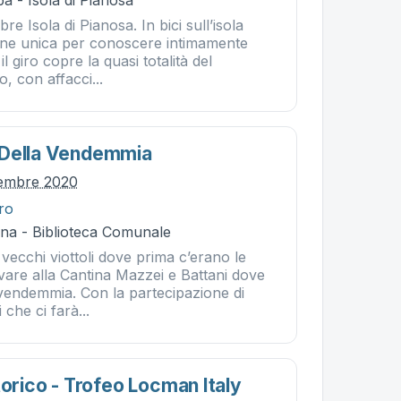
a - Isola di Pianosa
e Isola di Pianosa. In bici sull’isola
one unica per conoscere intimamente
 il giro copre la quasi totalità del
, con affacci...
 Della Vendemmia
tembre 2020
tro
na - Biblioteca Comunale
 vecchi viottoli dove prima c’erano le
ivare alla Cantina Mazzei e Battani dove
 vendemmia. Con la partecipazione di
che ci farà...
torico - Trofeo Locman Italy