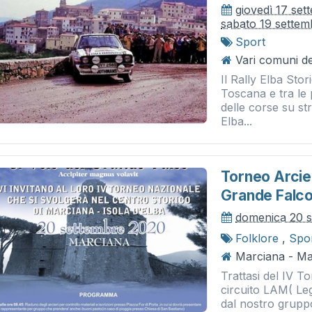
giovedì 17 se
sabato 19 sette
Sport
Vari comuni del
Il Rally Elba Stori
Toscana e tra le
delle corse su st
Elba...
Torneo Arcier
Grande Falc
domenica 20 
Folklore
,
Spo
Marciana - Ma
Trattasi del IV T
circuito LAM( Leg
dal nostro gruppo