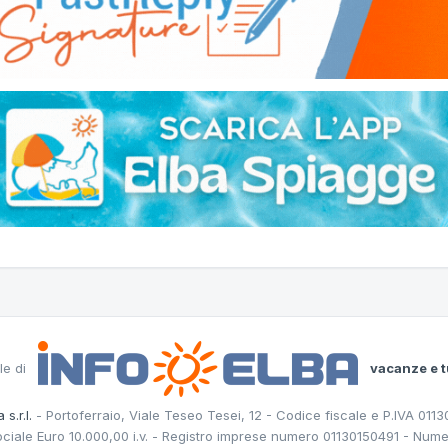
le di
vacanze e t
 s.r.l.
- Portoferraio, Viale Teseo Tesei, 12 - Codice fiscale e P.IVA 011
ociale Euro 10.000,00 i.v. - Registro imprese numero 01130150491 - Nume