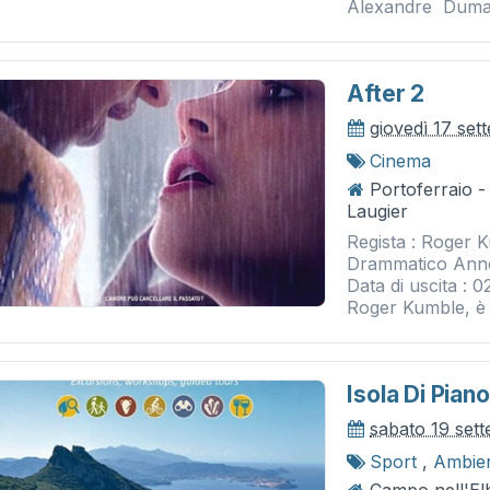
Alexandre Dumas,
After 2
giovedì 17 se
Cinema
Portoferraio 
Laugier
Regista : Roger 
Drammatico Anno
Data di uscita : 
Roger Kumble, è tr
Isola Di Piano
sabato 19 set
Sport
,
Ambie