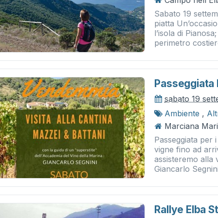
Campo nell'Elb
Sabato 19 settembr
piatta Un’occasi
l’isola di Pianosa;
perimetro costiero
Passeggiata
sabato 19 set
Ambiente
,
Al
Marciana Mari
Passeggiata per i
vigne fino ad arr
assisteremo alla
Giancarlo Segnini 
Rallye Elba S