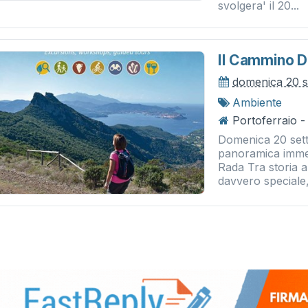
svolgera' il 20...
Il Cammino D
domenica 20 
Ambiente
Portoferraio 
Domenica 20 set
panoramica immer
Rada Tra storia 
davvero speciale, 