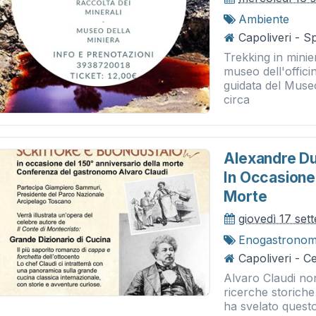
Ambiente
Capoliveri - S
Trekking in minie
museo dell'officin
guidata del Museo
circa
Alexandre Du
In Occasione 
Morte
giovedì 17 se
Enogastronom
Capoliveri - 
Alvaro Claudi non
ricerche storich
ha svelato questo