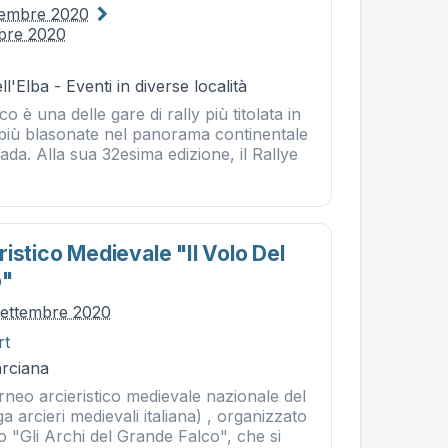
ttembre 2020
mbre 2020
l'Elba - Eventi in diverse località
co è una delle gare di rally più titolata in
 più blasonate nel panorama continentale
rada. Alla sua 32esima edizione, il Rallye
istico Medievale "il Volo Del
o"
settembre 2020
rt
rciana
orneo arcieristico medievale nazionale del
a arcieri medievali italiana) , organizzato
 "Gli Archi del Grande Falco", che si