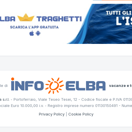
le di
vacanze e t
 s.r.l.
- Portoferraio, Viale Teseo Tesei, 12 - Codice fiscale e P.IVA 011
ociale Euro 10.000,00 i.v. - Registro imprese numero 01130150491 - Nume
Privacy Policy
|
Cookie Policy