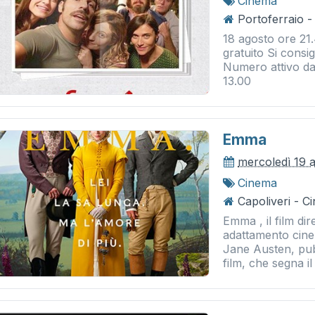
Cinema
Portoferraio -
18 agosto ore 21.
gratuito Si cons
Numero attivo da 
13.00
Emma
mercoledì 19 
Cinema
Capoliveri - 
Emma , il film di
adattamento cin
Jane Austen, pubb
film, che segna il