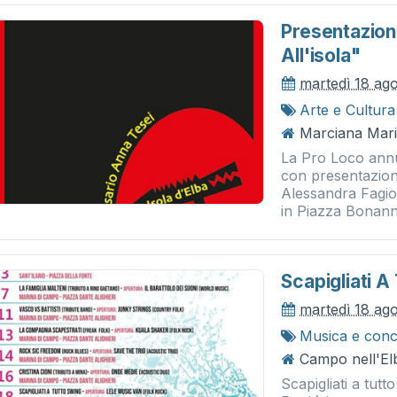
Presentazion
All'isola"
martedì 18 ag
Arte e Cultura
Marciana Mar
La Pro Loco ann
con presentazione
Alessandra Fagiol
in Piazza Bonanno
Scapigliati A
martedì 18 ag
Musica e conc
Campo nell'Elb
Scapigliati a tut