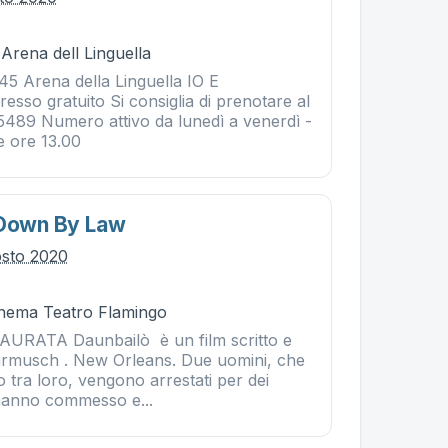
 Arena dell Linguella
45 Arena della Linguella IO E
so gratuito Si consiglia di prenotare al
489 Numero attivo da lunedì a venerdì -
le ore 13.00
 Down By Law
osto 2020
Cinema Teatro Flamingo
RATA Daunbailò è un film scritto e
armusch . New Orleans. Due uomini, che
 tra loro, vengono arrestati per dei
hanno commesso e...