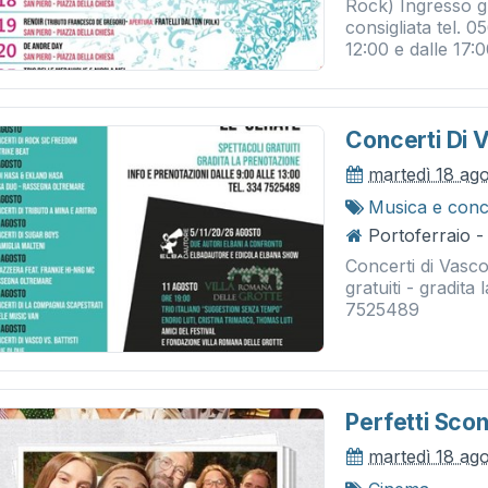
Rock) Ingresso gr
consigliata tel. 
12:00 e dalle 17:00
Concerti Di V
martedì 18 ag
Musica e conc
Portoferraio -
Concerti di Vasco
gratuiti - gradita
7525489
Perfetti Scon
martedì 18 ag