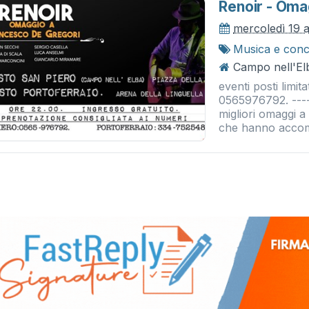
Renoir - Oma
mercoledì 19 
Musica e conc
Campo nell'El
eventi posti limi
0565976792. -----
migliori omaggi 
che hanno accom