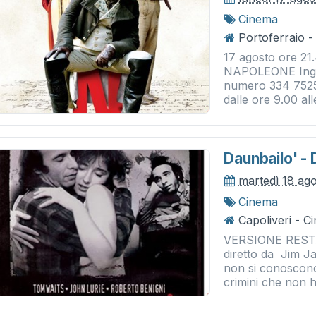
Cinema
Portoferraio -
17 agosto ore 21.
NAPOLEONE Ingres
numero 334 7525
dalle ore 9.00 al
Daunbailo' -
martedì 18 ag
Cinema
Capoliveri - 
VERSIONE RESTAU
diretto da Jim J
non si conoscono
crimini che non 