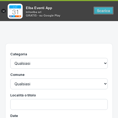
Elba Eventi App
Scarica
×
Infoelba srl
GRATIS - su Google Play
Home
Ricerca avanzata
Segnalaci un evento
Categoria
Utilità
Vacanze all'Isola d'Elba
Comune
Località o titolo
Date