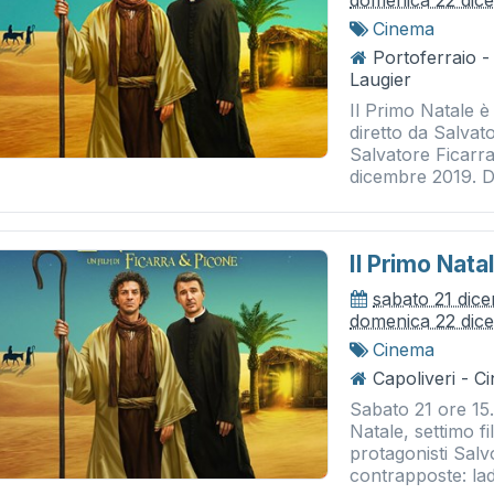
domenica 22 dic
Cinema
Portoferraio 
Laugier
Il Primo Natale è
diretto da Salvat
Salvatore Ficarra
dicembre 2019. D
Il Primo Nata
sabato 21 dic
domenica 22 dic
Cinema
Capoliveri - 
Sabato 21 ore 15
Natale, settimo f
protagonisti Sal
contrapposte: ladr