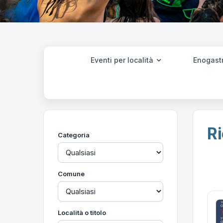
Eventi per località
Enogast
Ri
Categoria
Comune
Località o titolo