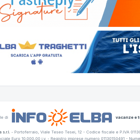
le di
vacanze e t
 s.r.l.
- Portoferraio, Viale Teseo Tesei, 12 - Codice fiscale e P.IVA 011
ociale Euro 10.000,00 i.v. - Registro imprese numero 01130150491 - Nume