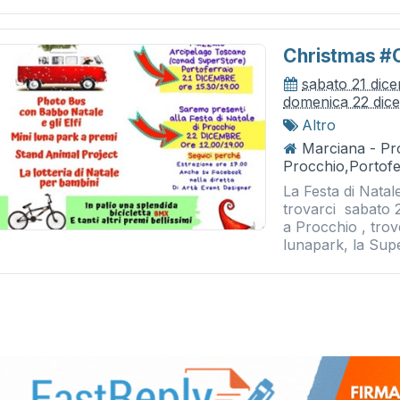
Christmas #
sabato 21 dic
domenica 22 dic
Altro
Marciana - Pro
Procchio,Portofe
La Festa di Natale
trovarci sabato 
a Procchio , tro
lunapark, la Supe