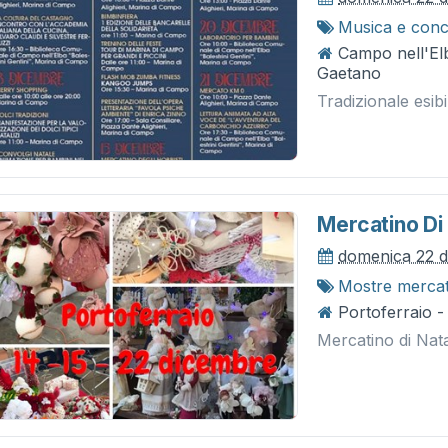
Musica e conc
Campo nell'Elb
Gaetano
Tradizionale esi
Mercatino Di 
domenica 22 
Mostre merca
Portoferraio - 
Mercatino di Nata