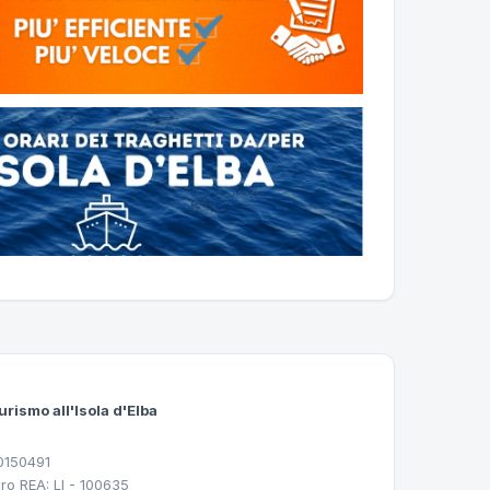
urismo all'Isola d'Elba
30150491
ro REA: LI - 100635