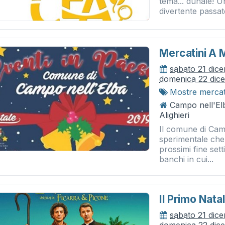
tema... dunale! 
divertente passat
Mercatini A 
sabato 21 dic
domenica 22 dic
Mostre merca
Campo nell'El
Alighieri
Il comune di Camp
sperimentale che 
prossimi fine set
banchi in cui...
Il Primo Nata
sabato 21 dic