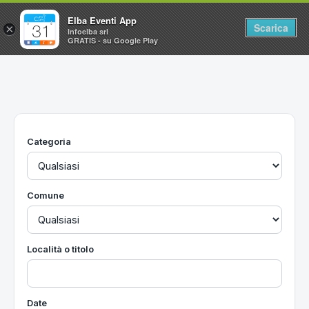
Elba Eventi App
Scarica
×
Infoelba srl
GRATIS - su Google Play
Home
Ricerca avanzata
Segnalaci un evento
Categoria
Utilità
Vacanze all'Isola d'Elba
Comune
Località o titolo
Date