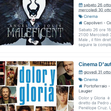
sabato 26 ott
mercoledì 30 ott
Cinema
Capoliveri - 
Sabato 26 ore 18
21:00 Mercoledì 3
Male , il film di
seguire la comple
Cinema D'aut
giovedì 31 ott
Cinema
Portoferraio 
Laugier
Dolor y Gloria è
diretto da Pedro
Penélope Cruz. U