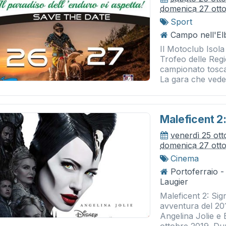
domenica 27 ott
Sport
Campo nell'El
Il Motoclub Isol
Trofeo delle Regi
campionato toscan
La gara che vede i
Maleficent 2
venerdì 25 ot
domenica 27 ott
Cinema
Portoferraio 
Laugier
Maleficent 2: Sig
avventura del 20
Angelina Jolie e 