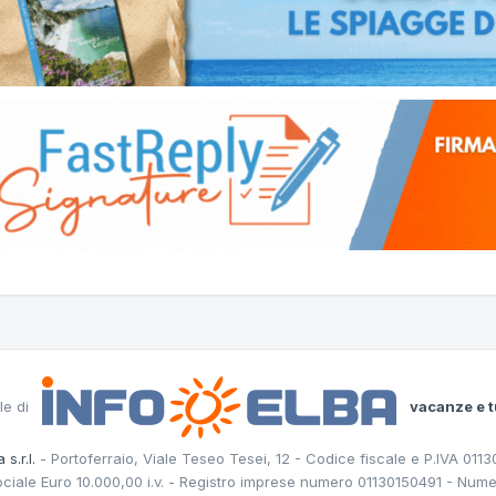
le di
vacanze e t
 s.r.l.
- Portoferraio, Viale Teseo Tesei, 12 - Codice fiscale e P.IVA 011
ociale Euro 10.000,00 i.v. - Registro imprese numero 01130150491 - Nume