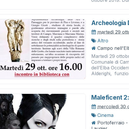
ottobre 2019. Dur
Archeologia 
martedì 29 ot
Altro
Campo nell'El
Martedì 29 ottobr
Comunale di Camp
dell’Elba Occiden
Alderighi, funzion
Maleficent 2
mercoledì 30 
Cinema
Portoferraio 
Laugier