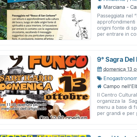
Marciana - Ca
Passeggiata nel 
approfondimenti s
origini fonte di s
per entrare in con
9° Sagra Del
domenica 13 o
Enogastronom
Campo nell'Elb
Il Centro Cultura
organizza la Sag
menu a base di f
per grandi e per pi