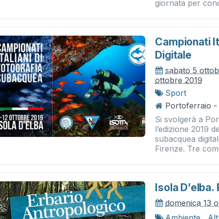
giornata per condi
Campionati It
Digitale
sabato 5 otto
ottobre 2019
Sport
Portoferraio -
Si svolgerà a Por
l’edizione 2019 de
subacquea digital
Firenze. Tre come
Isola D’elba.
domenica 13 o
Ambiente
,
Al