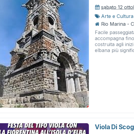
sabato 12 ott
Arte e Cultura
Rio Marina - 
Facile passeggia
accompagna fino 
costruita agli ini
elbana più signific
Viola Di Scog