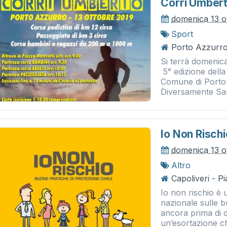
Corri Umber
domenica 13 o
Sport
Porto Azzurro
Si terrà domenic
5° edizione del
Comune di Porto
Diversamente Sani
Io Non Rischi
domenica 13 o
Altro
Capoliveri - P
Io non rischio è
nazionale sulle b
ancora prima di q
un’esortazione ch