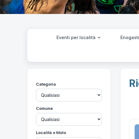
Eventi per località
Enogast
Ri
Categoria
Comune
Località o titolo