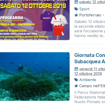
sabato 12 ott
Sport
Portoferraio -
Sabato 12 ottobre
la seconda edizio
sarà l’occasione 
hanno vestito la..
Giornata Con 
Subacquea A
venerdì 11 ott
12 ottobre 2019
Ambiente
Campo nell'Elb
Il Parco Naziona
Federazione Ital
Nuoto Pinnato or