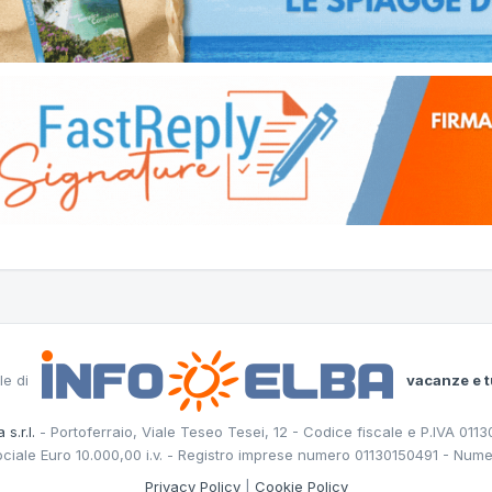
le di
vacanze e t
 s.r.l.
- Portoferraio, Viale Teseo Tesei, 12 - Codice fiscale e P.IVA 011
ociale Euro 10.000,00 i.v. - Registro imprese numero 01130150491 - Nume
Privacy Policy
|
Cookie Policy