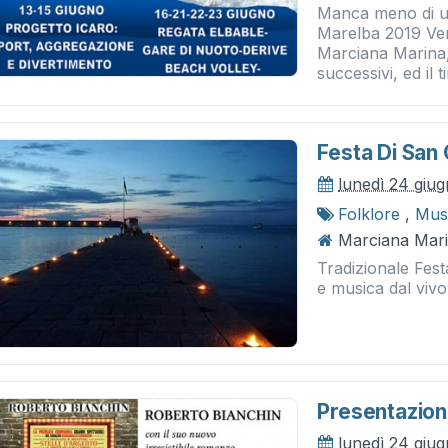
Manca meno di un 
Marelba 2019 Vene
Marciana Marina,
successivi, ed il t
Festa Di San
lunedì 24 giu
Folklore
,
Musi
Marciana Mar
Tradizionale Fest
e musica dal viv
Presentazion
lunedì 24 giu