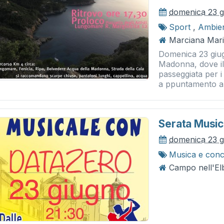
domenica 23 g
Sport
,
Ambie
Marciana Marina
Domenica 23 giug
Madonna, dove il
passeggiata per i
a ppuntamento al
Serata Music
domenica 23 g
Musica e conc
Campo nell'Elb