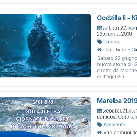
Godzilla Ii -
sabato 22 giu
23 giugno 2019
Cinema
Capoliveri - 
Sabato 22 giugno
nuova storia di Go
diretto da Micha
dell'agenzia...
Marelba 201
venerdì 21 gi
domenica 23 giu
Ambiente
Vari comuni de