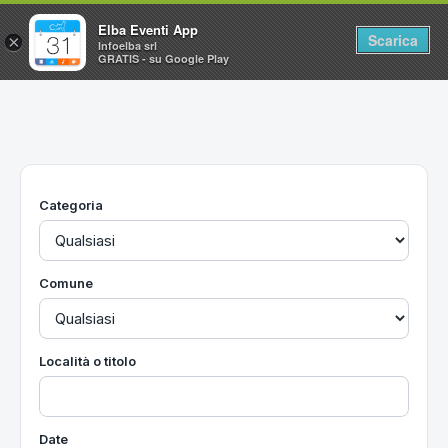
Elba Eventi App
Scarica
×
Infoelba srl
GRATIS - su Google Play
Home
Ricerca avanzata
Segnalaci un evento
Categoria
Utilità
Vacanze all'Isola d'Elba
Comune
Località o titolo
Date