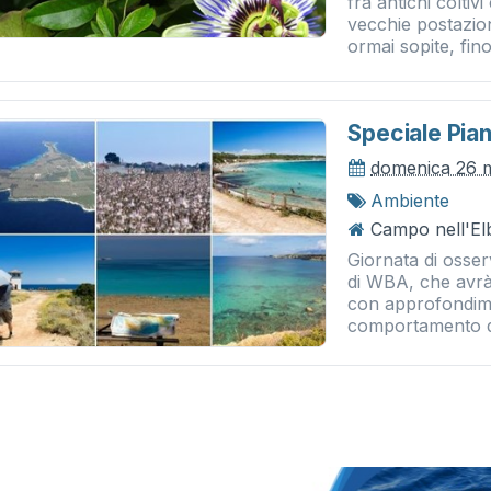
fra antichi coltivi
vecchie postazioni
ormai sopite, fino.
Speciale Pia
domenica 26 
Ambiente
Campo nell'Elb
Giornata di osser
di WBA, che avrà 
con approfondimen
comportamento di