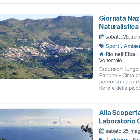
Giornata Nazi
Naturalistica
sabato 25 mag
Sport
,
Ambie
Rio nell'Elba 
Volterraio
Escursioni lungo
Panche - Cima de
percorso ricco di
flora e della picco
Alla Scopert
Laboratorio 
sabato 25 mag