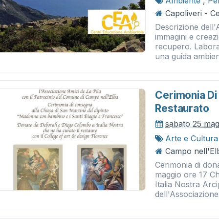
Ambiente
,
Pe
Capoliveri - 
Descrizione dell'
immagini e creazi
recupero. Labora
una guida ambient
Cerimonia Di
Restaurato
sabato 25 mag
Arte e Cultura
Campo nell'Elb
Cerimonia di don
maggio ore 17 Ch
Italia Nostra Ar
dell'Associazione 