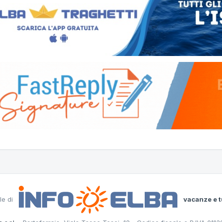
le di
vacanze e t