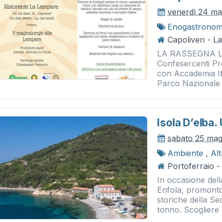
venerdì 24 ma
Enogastronom
Capoliveri - 
LA RASSEGNA L’iso
Confesercenti Pro
con Accademia It
Parco Nazionale 
Isola D’elba.
sabato 25 mag
Ambiente
,
Al
Portoferraio -
In occasione dell
Enfola, promontor
storiche della S
tonno. Scogliere 