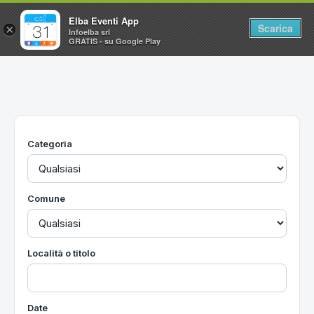
Elba Eventi App
Scarica
×
Infoelba srl
GRATIS - su Google Play
Home
Ricerca avanzata
Segnalaci un evento
Categoria
Utilità
Vacanze all'Isola d'Elba
Comune
Località o titolo
Date