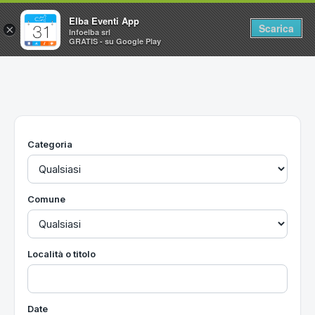
Elba Eventi App
Scarica
×
Infoelba srl
GRATIS - su Google Play
Home
Ricerca avanzata
Segnalaci un evento
Categoria
Utilità
Vacanze all'Isola d'Elba
Comune
Località o titolo
Date