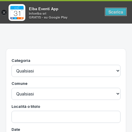
Elba Eventi App
Scarica
×
Infoelba srl
GRATIS - su Google Play
Home
Ricerca avanzata
Segnalaci un evento
Categoria
Utilità
Vacanze all'Isola d'Elba
Comune
Località o titolo
Date