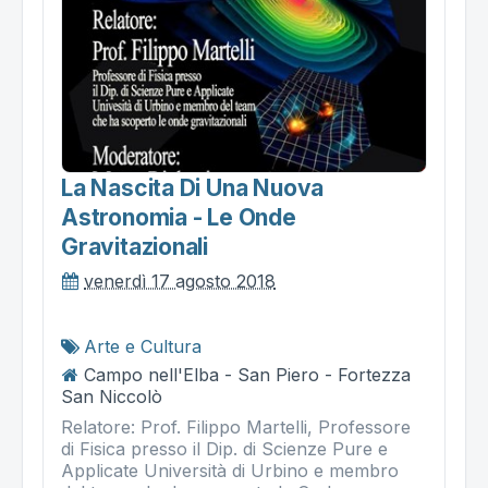
La Nascita Di Una Nuova
Astronomia - Le Onde
Gravitazionali
venerdì 17 agosto 2018
Arte e Cultura
Campo nell'Elba - San Piero - Fortezza
San Niccolò
Relatore: Prof. Filippo Martelli, Professore
di Fisica presso il Dip. di Scienze Pure e
Applicate Università di Urbino e membro