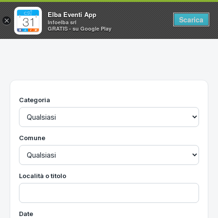
Elba Eventi App
Scarica
×
Infoelba srl
GRATIS - su Google Play
Home
Ricerca avanzata
Segnalaci un evento
Categoria
Utilità
Vacanze all'Isola d'Elba
Comune
Località o titolo
Date