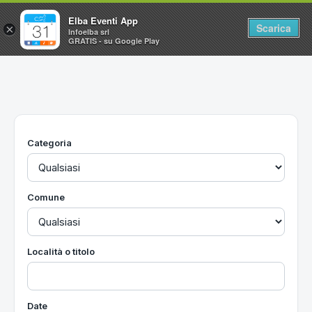
Elba Eventi App
Scarica
×
Infoelba srl
GRATIS - su Google Play
Home
Ricerca avanzata
Segnalaci un evento
Categoria
Utilità
Vacanze all'Isola d'Elba
Comune
Località o titolo
Date