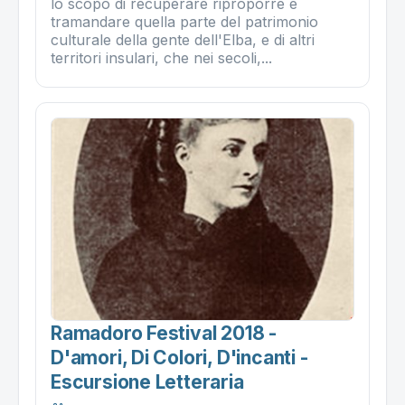
lo scopo di recuperare riproporre e
tramandare quella parte del patrimonio
culturale della gente dell'Elba, e di altri
territori insulari, che nei secoli,...
Ramadoro Festival 2018 -
D'amori, Di Colori, D'incanti -
Escursione Letteraria