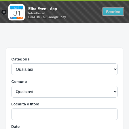
Elba Eventi App
Scarica
×
Infoelba srl
GRATIS - su Google Play
Home
Ricerca avanzata
Segnalaci un evento
Categoria
Utilità
Vacanze all'Isola d'Elba
Comune
Località o titolo
Date