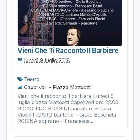
Vieni Che Ti Racconto Il Barbiere
lunedì 9 luglio 2018
Teatro
Capoliveri - Piazza Matteotti
Vieni che ti racconto il barbiere Lunedì 9
luglio piazza Matteotti Capoliveri ore 22.00
GIOACHINO ROSSINI narratore – Luca
Violini FIGARO baritono – Giulio Boschetti
ROSINA soprano – Francesca...