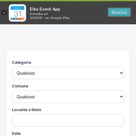
Elba Eventi App
Scarica
×
Infoelba srl
GRATIS - su Google Play
Home
Ricerca avanzata
Segnalaci un evento
Categoria
Utilità
Vacanze all'Isola d'Elba
Comune
Località o titolo
Date