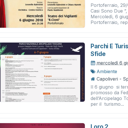
Portoferraio, 29
Casi Sono Due ”,
Mercoledì, 6 giug
Portoferraio, repl
Parchi E Tur
Sfide
mercoledì 6 g
Ambiente
Capoliveri - S
Il 6 giugno si te
promosso da Fed
dell’Arcipelago To
per il turismo...
Loro 2