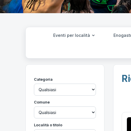
Eventi per località
Enogast
Ri
Categoria
Comune
Località o titolo