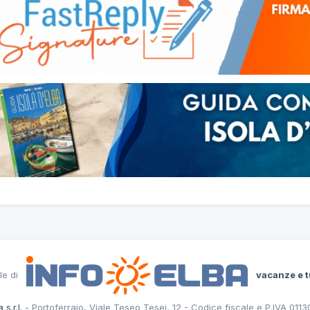
le di
vacanze e t
 s.r.l.
- Portoferraio, Viale Teseo Tesei, 12 - Codice fiscale e P.IVA 011