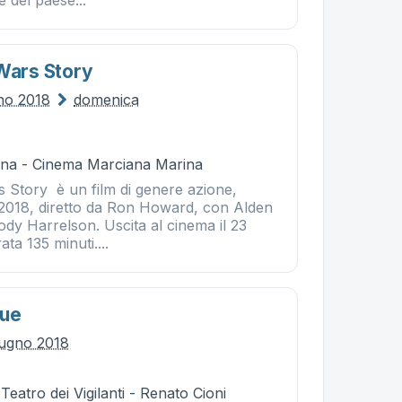
e del paese...
 Wars Story
gno 2018
domenica
na - Cinema Marciana Marina
s Story è un film di genere azione,
 2018, diretto da Ron Howard, con Alden
dy Harrelson. Uscita al cinema il 23
ta 135 minuti....
Due
iugno 2018
Teatro dei Vigilanti - Renato Cioni