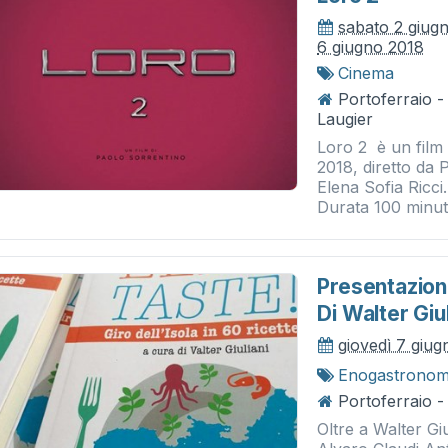
sabato 2 giug
6 giugno 2018
Cinema
Portoferraio 
Laugier
Loro 2 è un film
2018, diretto da 
Elena Sofia Ricci
Durata 100 minuti.
Presentazion
Di Walter Giul
giovedì 7 giu
Enogastronom
Portoferraio - 
Oltre a Walter Gi