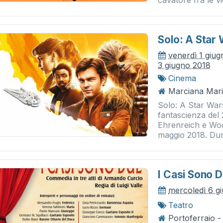
cavatore fra le vi
Solo: A Star
venerdì 1 giu
3 giugno 2018
Cinema
Marciana Mari
Solo: A Star War
fantascienza del
Ehrenreich e Woo
maggio 2018. Dura
I Casi Sono 
mercoledì 6 g
Teatro
Portoferraio - 