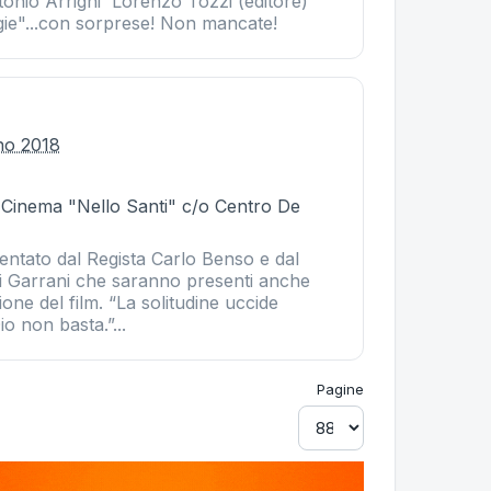
tonio Arrighi Lorenzo Tozzi (editore)
ie"...con sorprese! Non mancate!
gno 2018
- Cinema "Nello Santi" c/o Centro De
sentato dal Regista Carlo Benso e dal
i Garrani che saranno presenti anche
ione del film. “La solitudine uccide
io non basta.”...
Pagine