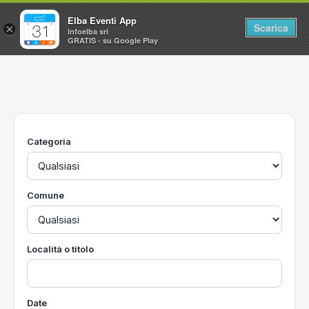
Elba Eventi App
Scarica
×
Infoelba srl
GRATIS - su Google Play
Home
Ricerca avanzata
Segnalaci un evento
Categoria
Utilità
Vacanze all'Isola d'Elba
Comune
Località o titolo
Date