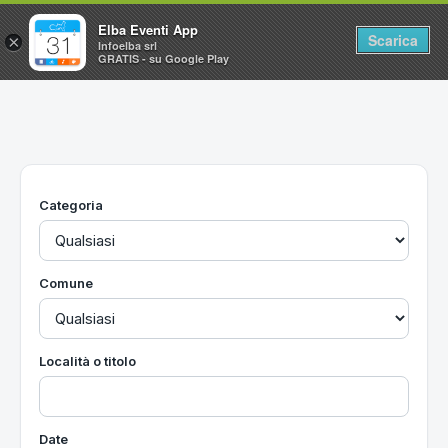
Elba Eventi App
Scarica
×
Infoelba srl
GRATIS - su Google Play
Home
Ricerca avanzata
Segnalaci un evento
Categoria
Utilità
Vacanze all'Isola d'Elba
Comune
Località o titolo
Date