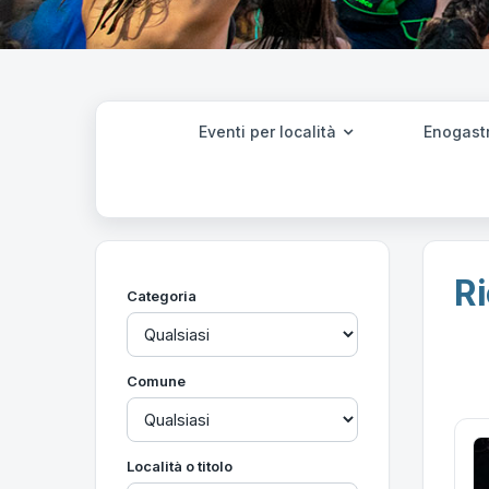
Eventi per località
Enogast
Ri
Categoria
Comune
Località o titolo