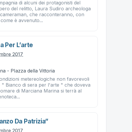
pagnia di alcuni dei protagonisti del
pero del relitto, Laura Sudiro archeologa
cameraman, che racconteranno, con
, come è avvenuto...
a Per L’arte
embre 2017
a - PIazza della Vittoria
condizioni metereologiche non favorevoli
 " Bianco di sera per l'arte " che doveva
gomare di Marciana Marina si terrà al
enoteca...
anzo Da Patrizia”
embre 2017