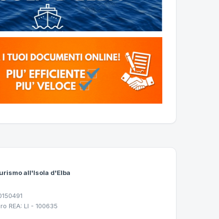
urismo all'Isola d'Elba
30150491
ro REA: LI - 100635