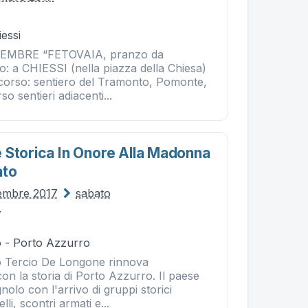
essi
EMBRE “FETOVAIA, pranzo da
o: a CHIESSI (nella piazza della Chiesa)
rcorso: sentiero del Tramonto, Pomonte,
so sentieri adiacenti...
 Storica In Onore Alla Madonna
ato
tembre 2017
sabato
7
 - Porto Azzurro
o Tercio De Longone rinnova
n la storia di Porto Azzurro. Il paese
gnolo con l'arrivo di gruppi storici
lli, scontri armati e...