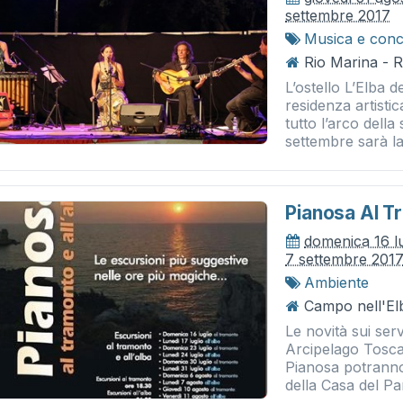
settembre 2017
Musica e conc
Rio Marina - 
L’ostello L’Elba d
residenza artistic
tutto l’arco della
settembre sarà la.
Pianosa Al Tr
domenica 16 l
7 settembre 201
Ambiente
Campo nell'Elb
Le novità sui ser
Arcipelago Toscano
Pianosa potranno
della Casa del Pa