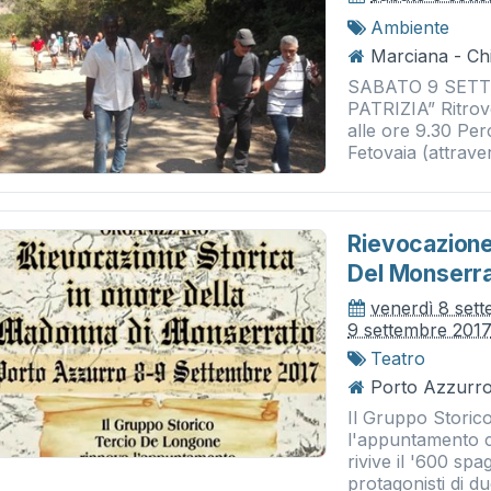
Ambiente
Marciana - Chi
SABATO 9 SETT
PATRIZIA” Ritrov
alle ore 9.30 Pe
Fetovaia (attraver
Rievocazione
Del Monserr
venerdì 8 set
9 settembre 201
Teatro
Porto Azzurro
Il Gruppo Storic
l'appuntamento co
rivive il '600 spa
protagonisti di due