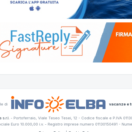
le di
vacanze e t
 s.r.l.
- Portoferraio, Viale Teseo Tesei, 12 - Codice fiscale e P.IVA 011
ociale Euro 10.000,00 i.v. - Registro imprese numero 01130150491 - Nume