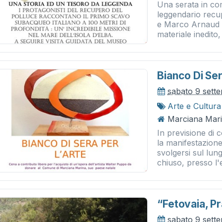
Una serata in com
leggendario recu
e Marco Arnaud 
materiale inedito
Bianco Di Ser
sabato 9 sett
Arte e Cultura
Marciana Marin
In previsione di 
la manifestazione
svolgersi sul lun
chiuso, presso l'
“fetovaia, Pr
sabato 9 sett