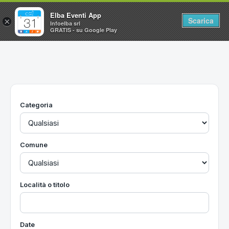
Elba Eventi App
Scarica
×
Infoelba srl
GRATIS - su Google Play
Home
Ricerca avanzata
Segnalaci un evento
Categoria
Utilità
Vacanze all'Isola d'Elba
Comune
Località o titolo
Date