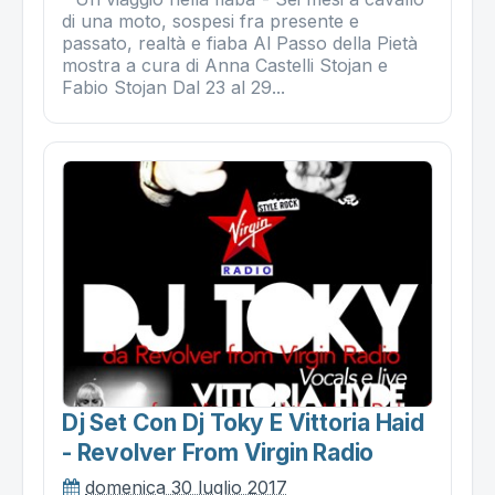
di una moto, sospesi fra presente e
passato, realtà e fiaba Al Passo della Pietà
mostra a cura di Anna Castelli Stojan e
Fabio Stojan Dal 23 al 29...
Dj Set Con Dj Toky E Vittoria Haid
- Revolver From Virgin Radio
domenica 30 luglio 2017