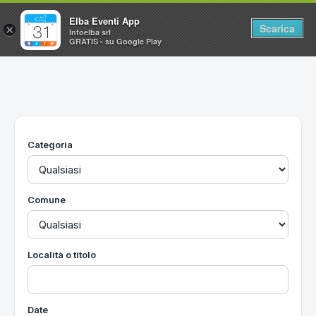
Elba Eventi App
Scarica
×
Infoelba srl
GRATIS - su Google Play
Home
Ricerca avanzata
Segnalaci un evento
Categoria
Utilità
Vacanze all'Isola d'Elba
Comune
Località o titolo
Date