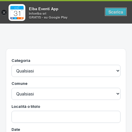
Elba Eventi App
Scarica
×
Infoelba srl
GRATIS - su Google Play
Home
Ricerca avanzata
Segnalaci un evento
Categoria
Utilità
Vacanze all'Isola d'Elba
Comune
Località o titolo
Date