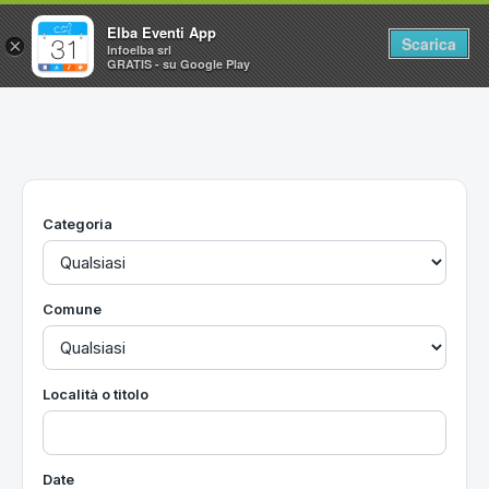
Elba Eventi App
Scarica
×
Infoelba srl
GRATIS - su Google Play
Home
Ricerca avanzata
Segnalaci un evento
Categoria
Utilità
Vacanze all'Isola d'Elba
Comune
Località o titolo
Date