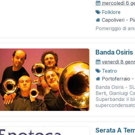
mercoledì 6 g
Folklore
Capoliveri - P
Pomeriggio di an
Banda Osiris
venerdì 8 gen
Teatro
Portoferraio - 
Banda Osiris - 
Berti, Gianluigi 
Superbanda: il blo
supercondensato 
Serata A Te