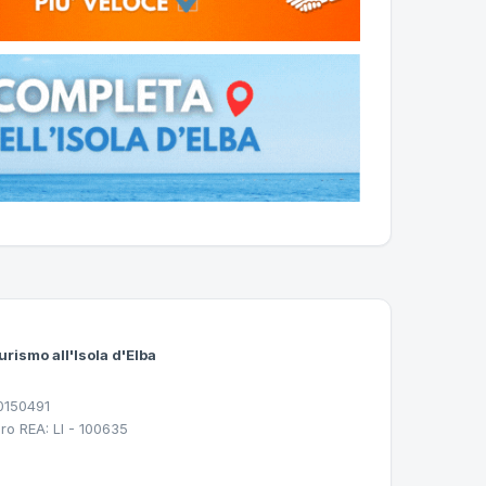
urismo all'Isola d'Elba
30150491
ro REA: LI - 100635