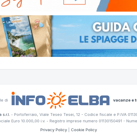
le di
vacanze e t
 s.r.l.
- Portoferraio, Viale Teseo Tesei, 12 - Codice fiscale e P.IVA 011
ociale Euro 10.000,00 i.v. - Registro imprese numero 01130150491 - Nume
Privacy Policy
|
Cookie Policy