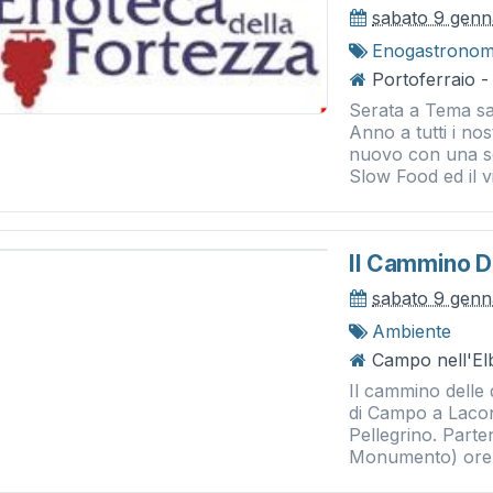
sabato 9 genn
Enogastronom
Portoferraio -
Serata a Tema sa
Anno a tutti i no
nuovo con una se
Slow Food ed il vi
Il Cammino D
sabato 9 genn
Ambiente
Campo nell'El
Il cammino delle
di Campo a Lacon
Pellegrino. Part
Monumento) ore 1