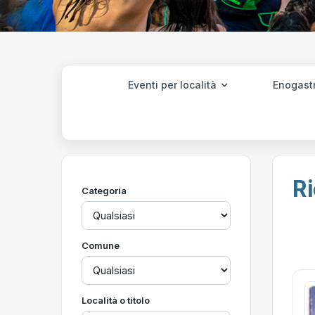
Eventi per località
Enogast
Ri
Categoria
Comune
Località o titolo