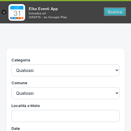
Elba Eventi App
Scarica
×
Infoelba srl
GRATIS - su Google Play
Home
Ricerca avanzata
Segnalaci un evento
Categoria
Utilità
Vacanze all'Isola d'Elba
Comune
Località o titolo
Date