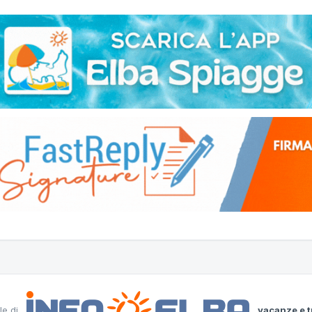
le di
vacanze e t