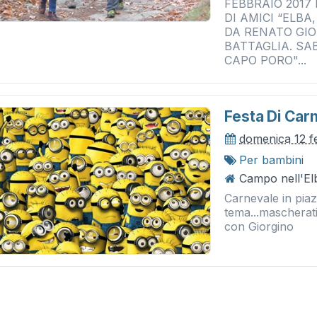
FEBBRAIO 2017
DI AMICI “ELBA
DA RENATO GIO
BATTAGLIA. SAB
CAPO PORO"...
Festa Di Car
domenica 12 f
Per bambini
Campo nell'Elb
Carnevale in piaz
tema...mascherat
con Giorgino