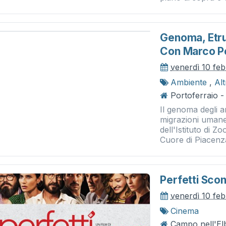
Genoma, Etru
Con Marco Pe
venerdì 10 fe
Ambiente
,
Al
Portoferraio -
Il genoma degli a
migrazioni umane
dell'Istituto di Z
Cuore di Piacenza
Perfetti Scon
venerdì 10 fe
Cinema
Campo nell'El