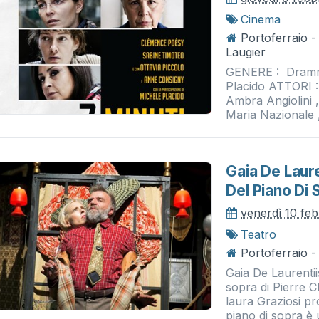
Cinema
Portoferraio 
Laugier
GENERE : Dramm
Placido ATTORI :
Ambra Angiolini 
Maria Nazionale , 
Gaia De Laure
Del Piano Di 
venerdì 10 fe
Teatro
Portoferraio - 
Gaia De Laurentii
sopra di Pierre 
laura Graziosi pr
piano di sopra è u