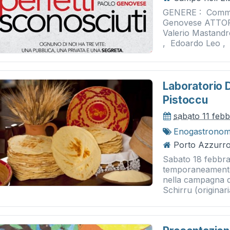
GENERE : Comme
Genovese ATTORI 
Valerio Mastandr
, Edoardo Leo ,
Laboratorio D
Pistoccu
sabato 11 feb
Enogastronom
Porto Azzurro
Sabato 18 febbraio
temporaneamente 
nella campagna d
Schirru (originaria