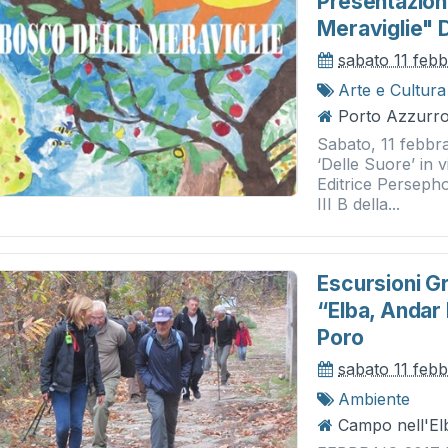
Presentazione
Meraviglie" 
sabato 11 feb
Arte e Cultura
Porto Azzurro
Sabato, 11 febbra
‘Delle Suore’ in 
Editrice Persephon
III B della...
Escursioni G
“elba, Andar 
Poro
sabato 11 feb
Ambiente
Campo nell'El