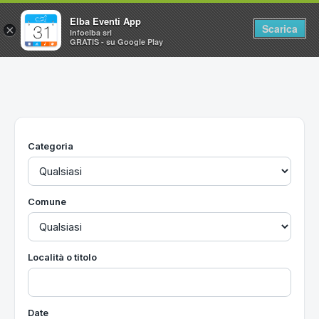
Elba Eventi App
Scarica
×
Infoelba srl
GRATIS - su Google Play
Home
Ricerca avanzata
Segnalaci un evento
Categoria
Utilità
Vacanze all'Isola d'Elba
Comune
Località o titolo
Date