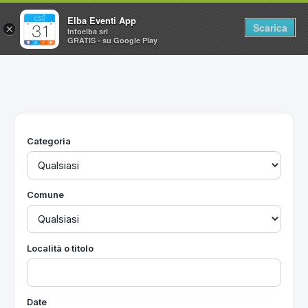
Elba Eventi App
Scarica
×
Infoelba srl
GRATIS - su Google Play
Home
Ricerca avanzata
Segnalaci un evento
Categoria
Utilità
Vacanze all'Isola d'Elba
Comune
Località o titolo
Date