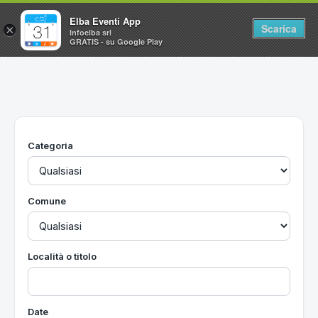
Elba Eventi App
Scarica
×
Infoelba srl
GRATIS - su Google Play
Home
Ricerca avanzata
Segnalaci un evento
Categoria
Utilità
Vacanze all'Isola d'Elba
Comune
Località o titolo
Date