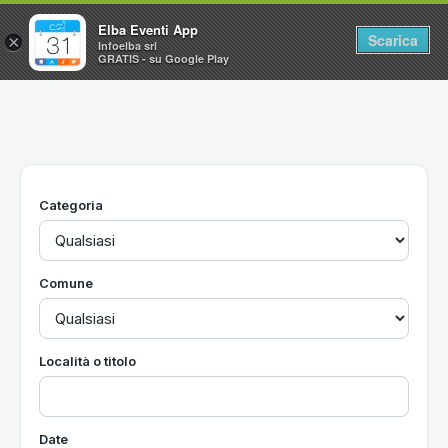
Elba Eventi App
Scarica
×
Infoelba srl
GRATIS - su Google Play
Home
Ricerca avanzata
Segnalaci un evento
Categoria
Utilità
Vacanze all'Isola d'Elba
Comune
Località o titolo
Date