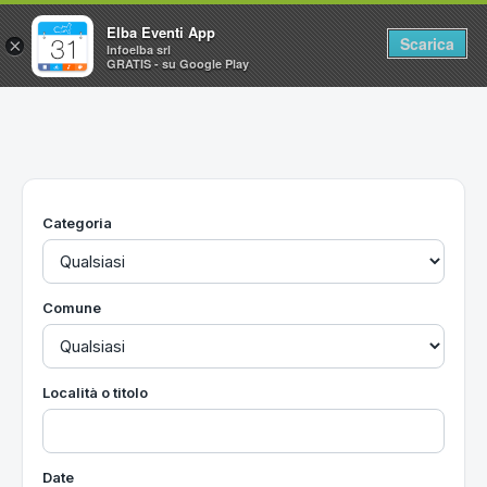
Elba Eventi App
Scarica
×
Infoelba srl
GRATIS - su Google Play
Home
Ricerca avanzata
Segnalaci un evento
Categoria
Utilità
Vacanze all'Isola d'Elba
Comune
Località o titolo
Date