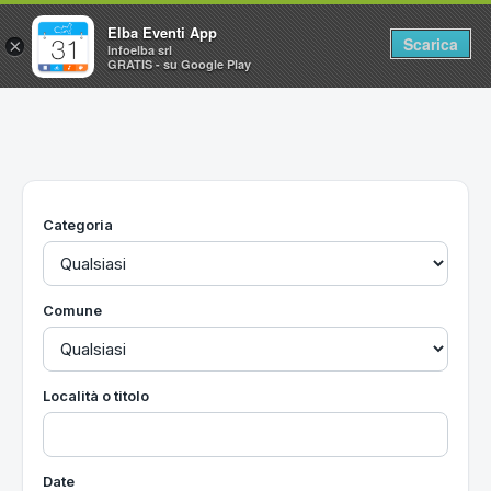
Elba Eventi App
Scarica
×
Infoelba srl
GRATIS - su Google Play
Home
Ricerca avanzata
Segnalaci un evento
Categoria
Utilità
Vacanze all'Isola d'Elba
Comune
Località o titolo
Date