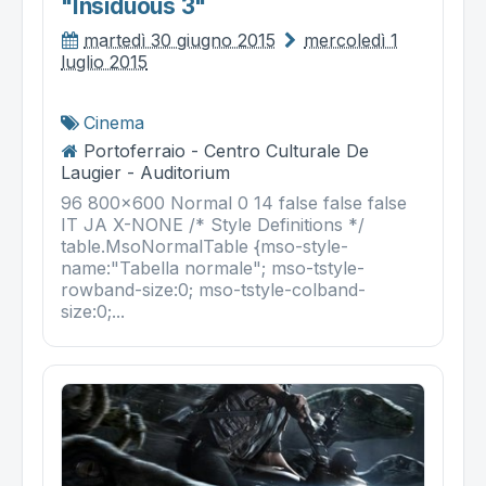
"insiduous 3"
martedì 30 giugno 2015
mercoledì 1
luglio 2015
Cinema
Portoferraio - Centro Culturale De
Laugier - Auditorium
96 800x600 Normal 0 14 false false false
IT JA X-NONE /* Style Definitions */
table.MsoNormalTable {mso-style-
name:"Tabella normale"; mso-tstyle-
rowband-size:0; mso-tstyle-colband-
size:0;...