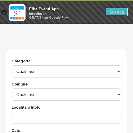
Elba Eventi App
Scarica
×
Infoelba srl
GRATIS - su Google Play
Home
Ricerca avanzata
Segnalaci un evento
Categoria
Utilità
Vacanze all'Isola d'Elba
Comune
Località o titolo
Date