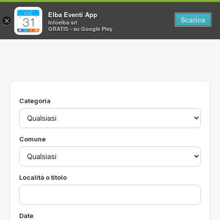
Elba Eventi App
Scarica
×
Infoelba srl
GRATIS - su Google Play
Home
Ricerca avanzata
Segnalaci un evento
Categoria
Utilità
Vacanze all'Isola d'Elba
Comune
Località o titolo
Date