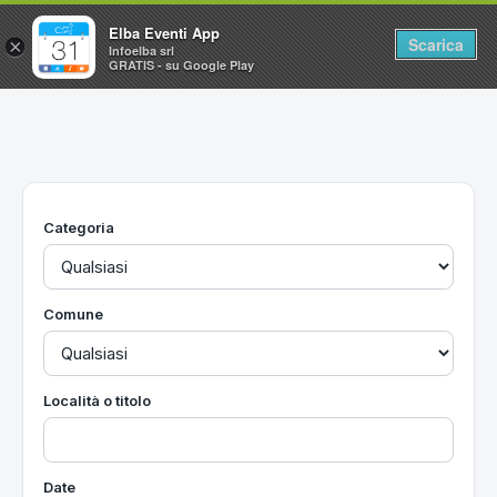
Elba Eventi App
Scarica
×
Infoelba srl
GRATIS - su Google Play
Home
Ricerca avanzata
Segnalaci un evento
Categoria
Utilità
Vacanze all'Isola d'Elba
Comune
Località o titolo
Date