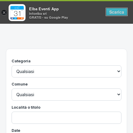
Elba Eventi App
Scarica
×
Infoelba srl
GRATIS - su Google Play
Home
Ricerca avanzata
Segnalaci un evento
Categoria
Utilità
Vacanze all'Isola d'Elba
Comune
Località o titolo
Date