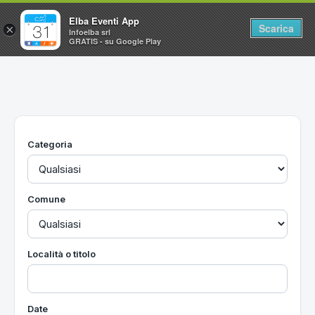
Elba Eventi App
Scarica
×
Infoelba srl
GRATIS - su Google Play
Home
Ricerca avanzata
Segnalaci un evento
Categoria
Utilità
Vacanze all'Isola d'Elba
Comune
Località o titolo
Date