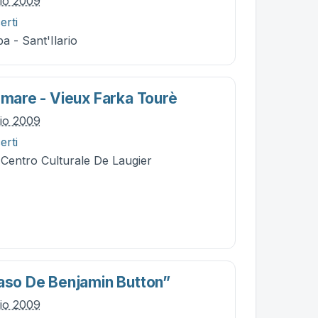
lio 2009
erti
a - Sant'Ilario
emare - Vieux Farka Tourè
lio 2009
erti
 Centro Culturale De Laugier
Caso De Benjamin Button”
lio 2009