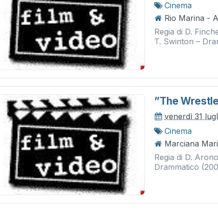
Cinema
Rio Marina - 
Regia di D. Finch
T. Swinton – Dra
”the Wrestle
venerdì 31 lug
Cinema
Marciana Mari
Regia di D. Aron
Drammatico (20