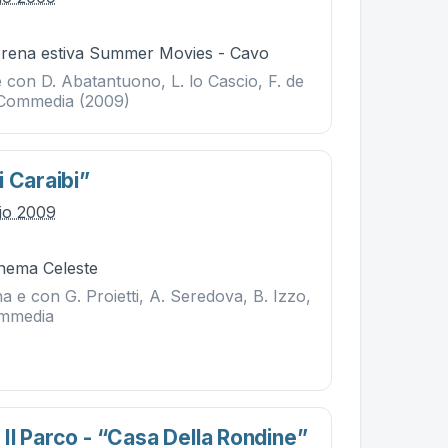
Arena estiva Summer Movies - Cavo
 e con D. Abatantuono, L. lo Cascio, F. de
 – Commedia (2009)
 Caraibi”
lio 2009
inema Celeste
na e con G. Proietti, A. Seredova, B. Izzo,
ommedia
Il Parco - “casa Della Rondine”