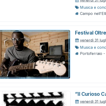
venerdì 31 lug
Musica e conc
Campo nell'Elb
Festival Oltr
venerdì 31 lug
Musica e conc
Portoferraio -
”il Curioso 
venerdì 31 lug