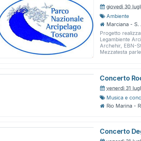
giovedì 30 lug
Ambiente
Marciana - S.
Progetto realizz
Legambiente Arc
Archehir, EBN-Str
Mezzatesta parler
Concerto Roc
venerdì 31 lug
Musica e conc
Rio Marina - 
Concerto Deg