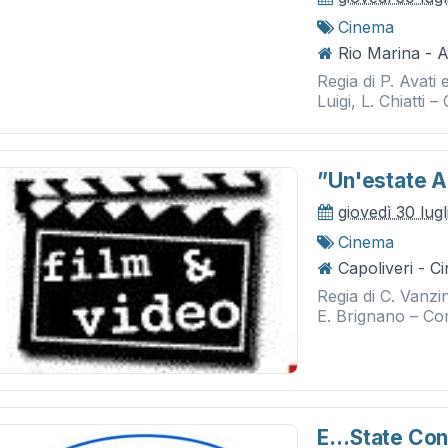
Cinema
Rio Marina - 
Regia di P. Avati
Luigi, L. Chiatti
”un'estate Ai
giovedì 30 lug
Cinema
Capoliveri - C
Regia di C. Vanzi
E. Brignano – C
E…state Con 