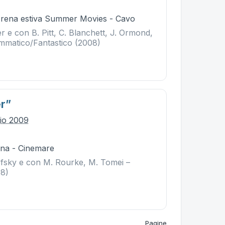
Arena estiva Summer Movies - Cavo
er e con B. Pitt, C. Blanchett, J. Ormond,
mmatico/Fantastico (2008)
r”
lio 2009
na - Cinemare
ofsky e con M. Rourke, M. Tomei –
08)
Pagine