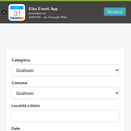
Elba Eventi App
Scarica
×
Infoelba srl
GRATIS - su Google Play
Home
Ricerca avanzata
Segnalaci un evento
Categoria
Utilità
Vacanze all'Isola d'Elba
Comune
Località o titolo
Date