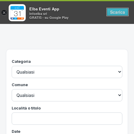
Elba Eventi App
Scarica
×
Infoelba srl
GRATIS - su Google Play
Home
Ricerca avanzata
Segnalaci un evento
Categoria
Utilità
Vacanze all'Isola d'Elba
Comune
Località o titolo
Date