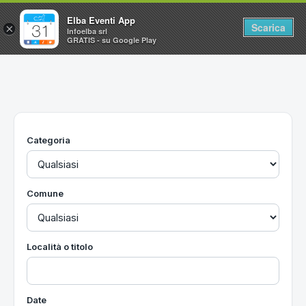
Elba Eventi App
Scarica
×
Infoelba srl
GRATIS - su Google Play
Home
Ricerca avanzata
Segnalaci un evento
Categoria
Utilità
Vacanze all'Isola d'Elba
Comune
Località o titolo
Date