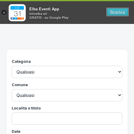
Elba Eventi App
Scarica
×
Infoelba srl
GRATIS - su Google Play
Home
Ricerca avanzata
Segnalaci un evento
Categoria
Utilità
Vacanze all'Isola d'Elba
Comune
Località o titolo
Date