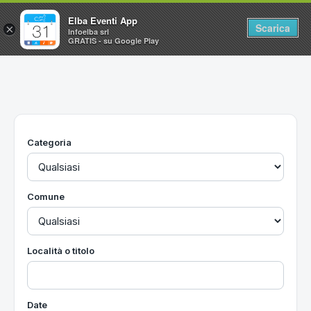
Elba Eventi App
Scarica
×
Infoelba srl
GRATIS - su Google Play
Home
Ricerca avanzata
Segnalaci un evento
Categoria
Utilità
Vacanze all'Isola d'Elba
Comune
Località o titolo
Date