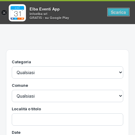
Elba Eventi App
Scarica
×
Infoelba srl
GRATIS - su Google Play
Home
Ricerca avanzata
Segnalaci un evento
Categoria
Utilità
Vacanze all'Isola d'Elba
Comune
Località o titolo
Date