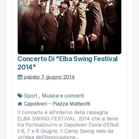
Concerto Di "elba Swing Festival
2014"
sabato 7 giugno 2014
Sport
,
Musica e concerti
Capoliveri - Piazza Matteotti
Il concerto è all'interno della rassegna
ELBA SWING FESTIVAL 2014 che si tiene
tra Portoazzurro e Capoliveri (Isola d’Elba)
il 6, 7 e 8 Giugno. Il Camp Swing nato da
un’idea dell’Associazione...